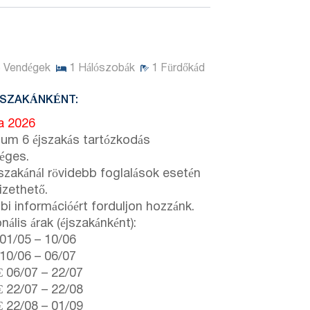
5
Vendégek
1
Hálószobák
1
Fürdőkád
JSZAKÁNKÉNT:
ta 2026
um 6 éjszakás tartózkodás
éges.
jszakánál rövidebb foglalások esetén
fizethető.
bi információért forduljon hozzánk.
ális árak (éjszakánként):
01/05
–
10/06
10/06
–
06/07
€
06/07
–
22/07
€
22/07
–
22/08
€
22/08
–
01/09