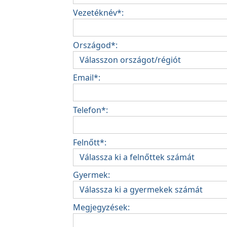
Vezetéknév*:
Országod*:
Email*:
Telefon*:
Felnőtt*:
Gyermek:
Megjegyzések: