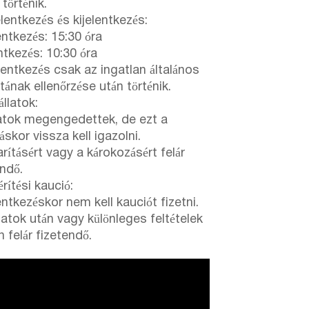
 történik.
lentkezés és kijelentkezés:
entkezés: 15:30 óra
ntkezés: 10:30 óra
elentkezés csak az ingatlan általános
tának ellenőrzése után történik.
llatok:
latok megengedettek, de ezt a
áskor vissza kell igazolni.
rításért vagy a károkozásért felár
endő.
rítési kaució:
ntkezéskor nem kell kauciót fizetni.
latok után vagy különleges feltételek
 felár fizetendő.