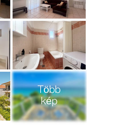
Több
kép