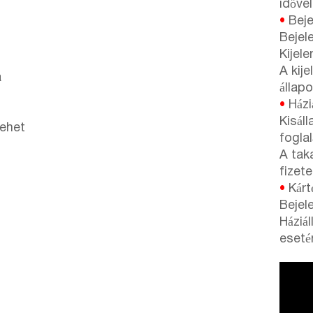
idővel
•
Beje
Bejel
Kijele
A kij
a
állapo
•
Háziá
Kisál
lehet
foglal
A taka
fizet
•
Kárté
Bejele
Háziál
esetén