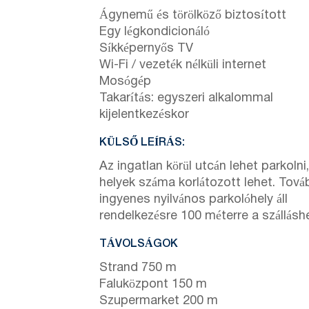
Ágynemű és törölköző biztosított
Egy légkondicionáló
Síkképernyős TV
Wi-Fi / vezeték nélküli internet
Mosógép
Takarítás: egyszeri alkalommal
kijelentkezéskor
KÜLSŐ LEÍRÁS:
Az ingatlan körül utcán lehet parkolni
helyek száma korlátozott lehet. Tová
ingyenes nyilvános parkolóhely áll
rendelkezésre 100 méterre a szálláshe
TÁVOLSÁGOK
Strand 750 m
Faluközpont 150 m
Szupermarket 200 m