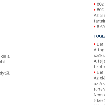
•
80€
•
60€
Az ár
tarta
•
8 €/é
FOGLA
•
Befi
A fog
szüks
, de a
A tel
bbi
fizet
•
Befiz
lytől.
Az el
az ér
történ
Nem v
érkez