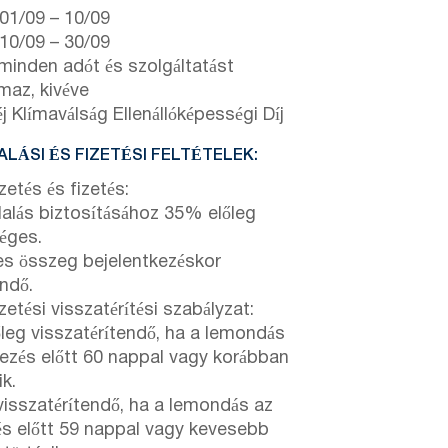
01/09
–
10/09
10/09
–
30/09
 minden adót és szolgáltatást
lmaz, kivéve
j Klímaválság Ellenállóképességi Díj
LÁSI ÉS FIZETÉSI FELTÉTELEK:
zetés és fizetés:
lalás biztosításához 35% előleg
éges.
jes összeg bejelentkezéskor
endő.
etési visszatérítési szabályzat:
őleg visszatérítendő, ha a lemondás
kezés előtt 60 nappal vagy korábban
ik.
isszatérítendő, ha a lemondás az
és előtt 59 nappal vagy kevesebb