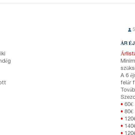
ÁR É
iki
Árlis
endég
Minim
szüks
A 6 é
ott
felár 
Továb
Szezon
•
60€
•
80€
•
120
•
140
•
120