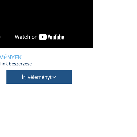
MÉNYEK
 link beszerzése
Írj véleményt