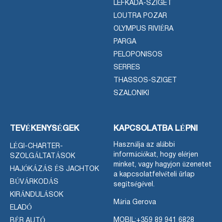
LEFKADA-SZIGET
LOUTRA POZAR
OLYMPUS RIVIÉRA
PARGA
PELOPONISOS
SERRES
THASSOS-SZIGET
SZALONIKI
TEVÉKENYSÉGEK
KAPCSOLATBA LÉPNI
Használja az alábbi
LÉGI-CHARTER-
információkat, hogy elérjen
SZOLGÁLTATÁSOK
minket, vagy hagyjon üzenetet
HAJÓKÁZÁS ÉS JACHTOK
a kapcsolatfelvételi űrlap
BÚVÁRKODÁS
segítségével.
KIRÁNDULÁSOK
Mária Gerova
ELADÓ
MOBIL:
+359 89 941 6828
BÉR AUTÓ