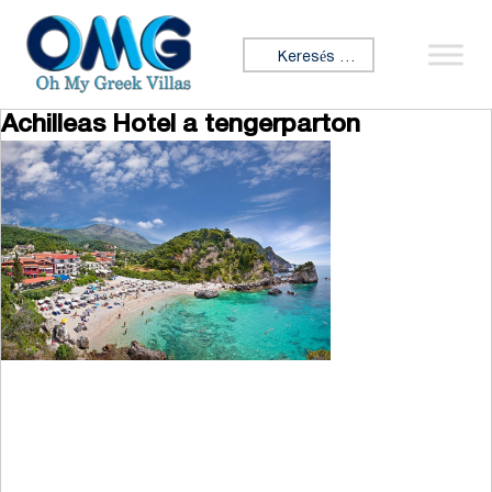
Ugrás a tartalomhoz
Keresés:
Achilleas Hotel a tengerparton