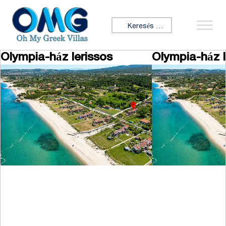
Ugrás a tartalomhoz
Keresés:
Olympia-ház Ierissos
Olympia-ház I