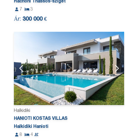
Rachoni Thassos-sziget
7
3
Ár:
300 000 €
Halkidiki
HANIOTI KOSTAS VILLAS
Halkidiki Hanioti
8
4