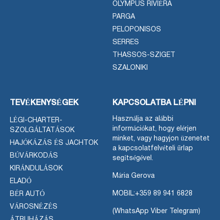
OLYMPUS RIVIÉRA
PARGA
PELOPONISOS
SERRES
THASSOS-SZIGET
SZALONIKI
TEVÉKENYSÉGEK
KAPCSOLATBA LÉPNI
Használja az alábbi
LÉGI-CHARTER-
információkat, hogy elérjen
SZOLGÁLTATÁSOK
minket, vagy hagyjon üzenetet
HAJÓKÁZÁS ÉS JACHTOK
a kapcsolatfelvételi űrlap
BÚVÁRKODÁS
segítségével.
KIRÁNDULÁSOK
Mária Gerova
ELADÓ
MOBIL:
+359 89 941 6828
BÉR AUTÓ
VÁROSNÉZÉS
(WhatsApp Viber Telegram)
ÁTRUHÁZÁS