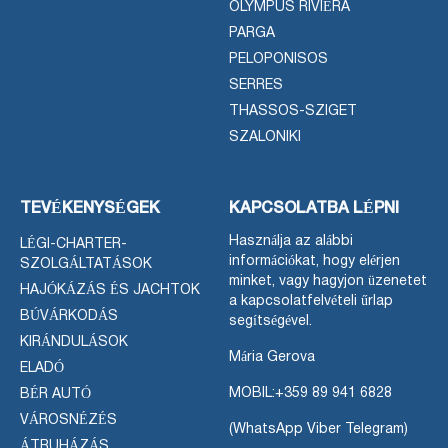
OLYMPUS RIVIÉRA
PARGA
PELOPONISOS
SERRES
THASSOS-SZIGET
SZALONIKI
TEVÉKENYSÉGEK
KAPCSOLATBA LÉPNI
Használja az alábbi
LÉGI-CHARTER-
információkat, hogy elérjen
SZOLGÁLTATÁSOK
minket, vagy hagyjon üzenetet
HAJÓKÁZÁS ÉS JACHTOK
a kapcsolatfelvételi űrlap
BÚVÁRKODÁS
segítségével.
KIRÁNDULÁSOK
Mária Gerova
ELADÓ
MOBIL:
+359 89 941 6828
BÉR AUTÓ
VÁROSNÉZÉS
(WhatsApp Viber Telegram)
ÁTRUHÁZÁS