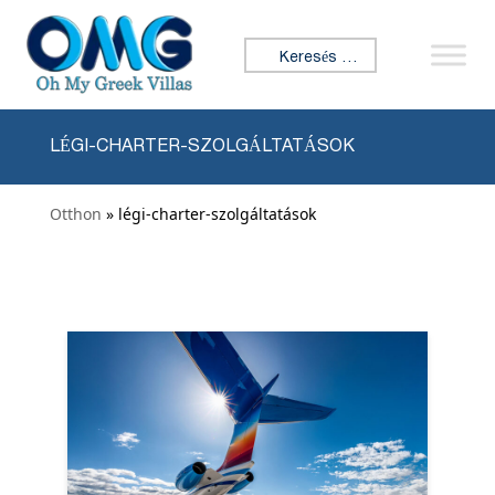
Ugrás a tartalomhoz
Keresés:
LÉGI-CHARTER-SZOLGÁLTATÁSOK
Otthon
» légi-charter-szolgáltatások