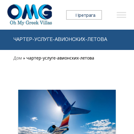
Прескочи на садржај
Претражи:
ЧАРТЕР-УСЛУГЕ-АВИОНСКИХ-ЛЕТОВА
Дом
» чартер-услуге-авионских-летова