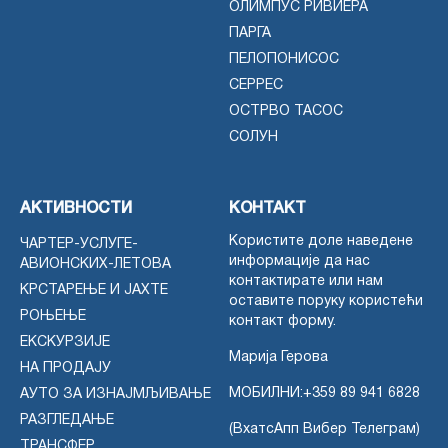
ОЛИМПУС РИВИЕРА
ПАРГА
ПЕЛОПОНИСОС
СЕРРЕС
ОСТРВО ТАСОС
СОЛУН
АКТИВНОСТИ
КОНТАКТ
Користите доле наведене
ЧАРТЕР-УСЛУГЕ-
информације да нас
АВИОНСКИХ-ЛЕТОВА
контактирате или нам
КРСТАРЕЊЕ И ЈАХТЕ
оставите поруку користећи
РОЊЕЊЕ
контакт форму.
ЕКСКУРЗИЈЕ
Марија Герова
НА ПРОДАЈУ
МОБИЛНИ:
+359 89 941 6828
АУТО ЗА ИЗНАЈМЉИВАЊЕ
РАЗГЛЕДАЊЕ
(ВхатсАпп Вибер Телеграм)
ТРАНСФЕР