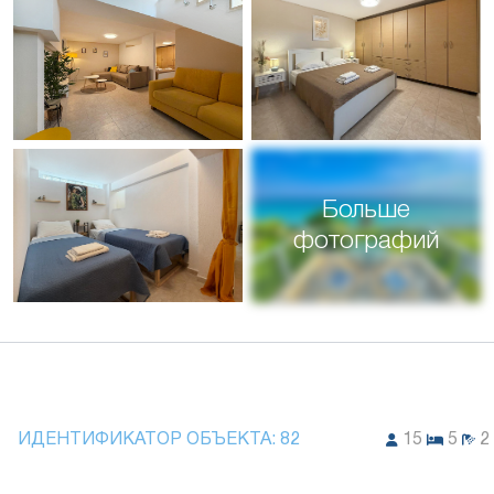
Больше
фотографий
ИДЕНТИФИКАТОР ОБЪЕКТА:
82
15
5
2