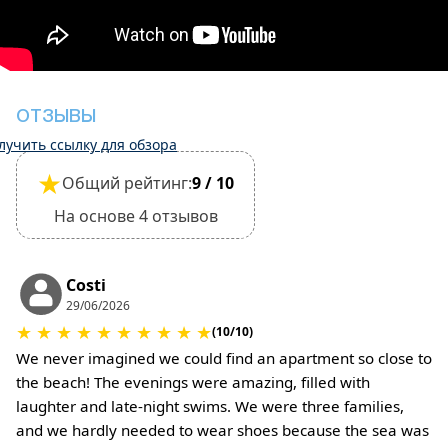
производится.
•
Регистрация заезда и выезда:
Регистрация заезда: 15:30
Выезд: 10:30
Выезд из объекта недвижимости считается
ОТЗЫВЫ
завершенным только после осмотра его
лучить ссылку для обзора
общего состояния.
★
Общий рейтинг:
9 / 10
•
Домашние животные:
Размещение с небольшими домашними
На основе 4 отзывов
животными разрешено, но это необходимо
подтвердить при бронировании.
За уборку или возмещение ущерба может
Costi
взиматься дополнительная плата.
29/06/2026
•
Залог за ущерб:
★
★
★
★
★
★
★
★
★
★
(10/10)
При регистрации заезда залог не требуется.
We never imagined we could find an apartment so close to
За содержание домашних животных или при
the beach! The evenings were amazing, filled with
соблюдении особых условий может взиматься
laughter and late-night swims. We were three families,
дополнительная плата.
and we hardly needed to wear shoes because the sea was