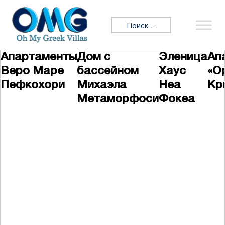
Перейти к содержимому
Искать:
Апартаменты
Дом с
Эленица
Ап
Веро Маре
бассейном
Хаус
«О
Пефкохори
Михаэла
Неа
Кр
Метаморфоси
Фокеа