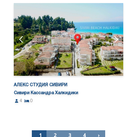
АЛЕКС СТУДИЯ СИВИРИ
Сивири Кассандра Халкидики
4
0
1
2
3
4
›