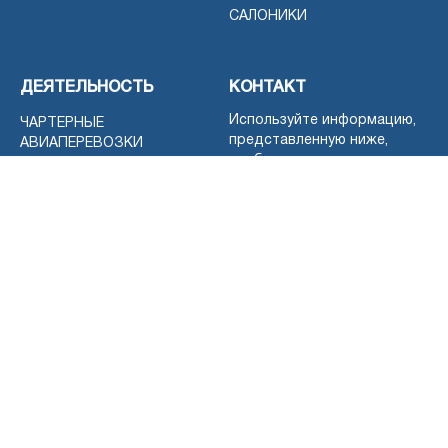
САЛОНИКИ
ДЕЯТЕЛЬНОСТЬ
КОНТАКТ
Используйте информацию,
ЧАРТЕРНЫЕ
представленную ниже,
АВИАПЕРЕВОЗКИ
чтобы связаться с нами,
КРУИЗЫ И ЯХТЫ
или оставьте нам
ДАЙВИНГ
сообщение, используя
контактную форму.
ЭКСКУРСИИ
ПРОДАЕТСЯ
Мария Герова
ПРОКАТ АВТОМОБИЛЕЙ
МОБИЛЬНЫЙ:
+359 89 941
ОСМОТР
6828
ДОСТОПРИМЕЧАТЕЛЬНОСТЕЙ
ПЕРЕДАЧА
(Ватсап Вайбер Телеграмм)
БЕЗ КАТЕГОРИИ
ЭЛЕКТРОННАЯ ПОЧТА:
office@holidaygreece.bg.