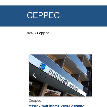
СЕРРЕС
Дом
» Серрес
Серрес