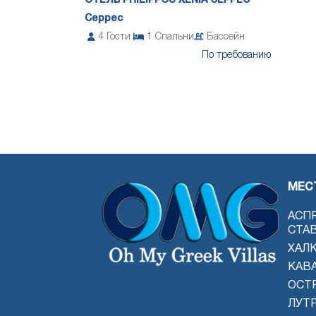
ОТЕЛЬ PHILIPPOS XENIA СЕРРЕС
Серрес
4
Гости
1
Спальни
Бассейн
По требованию
МЕС
АСП
СТА
ХАЛ
КАВ
ОСТ
ЛУТ