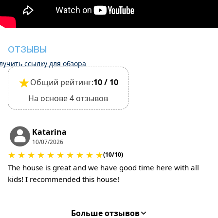
производится.
•
Регистрация заезда и выезда:
Регистрация заезда: 15:30
Выезд: 10:30
Выезд из объекта недвижимости считается
ОТЗЫВЫ
завершенным только после осмотра его
лучить ссылку для обзора
общего состояния.
★
Общий рейтинг:
10 / 10
•
Домашние животные:
Размещение с небольшими домашними
На основе 4 отзывов
животными разрешено, но это необходимо
подтвердить при бронировании.
За уборку или возмещение ущерба может
Katarina
взиматься дополнительная плата.
10/07/2026
•
Залог за ущерб:
★
★
★
★
★
★
★
★
★
★
(10/10)
При регистрации заезда залог не требуется.
The house is great and we have good time here with all
За содержание домашних животных или при
kids! I recommended this house!
соблюдении особых условий может взиматься
дополнительная плата.
Больше отзывов