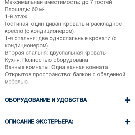
Максимальная вместимость: до 7 гостей
Площадь: 60 м²
1-й этаж
Гостиная: один диван-кровать и раскладное
кресло (с кондиционером).
1-я спальня: две односпальные кровати (с
кондиционером).
Вторая спальня: двуспальная кровать
Кухня: Полностью оборудована
Ванные комнаты: Одна ванная комната
Открытое пространство: балкон с обеденной
мебелью.
ОБОРУДОВАНИЕ И УДОБСТВА
Постельное белье и полотенца
предоставляются.
ОПИСАНИЕ ЭКСТЕРЬЕРА:
Два кондиционера
Телевизор с плоским экраном
Вокруг здания есть возможность