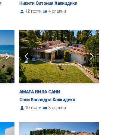
и
Никити Ситония Халкидики
12
гости
4
спални
АМАРА ВИЛА САНИ
Сани Касандра Халкидики
10
гости
3
спални