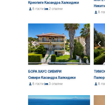
МОРЕТ
Криопиги Касандра Халкидики
Никити
8
гости
2
спални
8
го
БОРА ХАУС СИВИРИ
ТИМОС
Сивири Касандра Халкидики
Палюр
8
гости
3
спални
8
го