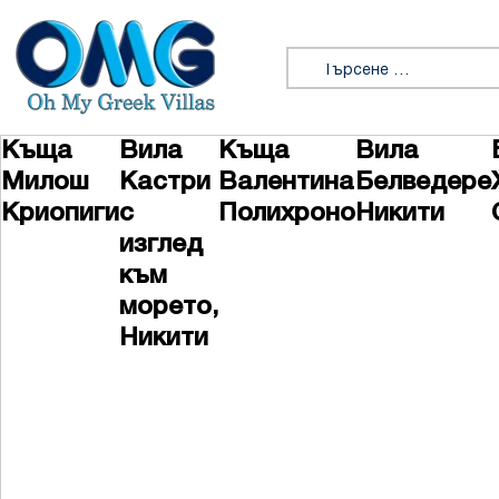
Премини към съдържанието
Търсене за:
Къща
Вила
Къща
Вила
Милош
Кастри
Валентина
Белведере
Криопиги
с
Полихроно
Никити
изглед
към
морето,
Никити