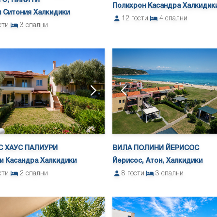
О, НИКИТИ
Полихрон Касандра Халкидик
 Ситония Халкидики
12
гости
4
спални
сти
3
спални
 ХАУС ПАЛИУРИ
ВИЛА ПОЛИНИ ЙЕРИСОС
и Касандра Халкидики
Йерисос, Атон, Халкидики
сти
2
спални
8
гости
3
спални