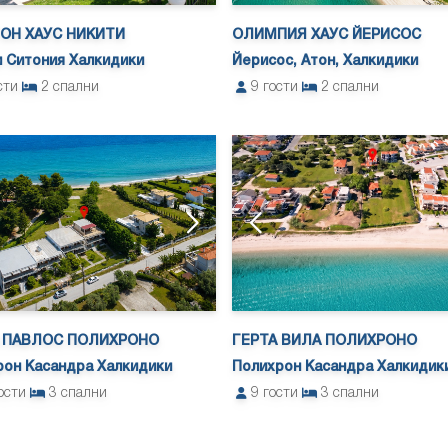
ОН ХАУС НИКИТИ
ОЛИМПИЯ ХАУС ЙЕРИСОС
 Ситония Халкидики
Йерисос, Атон, Халкидики
сти
2
спални
9
гости
2
спални
 ПАВЛОС ПОЛИХРОНО
ГЕРТА ВИЛА ПОЛИХРОНО
рон Касандра Халкидики
Полихрон Касандра Халкидик
ости
3
спални
9
гости
3
спални