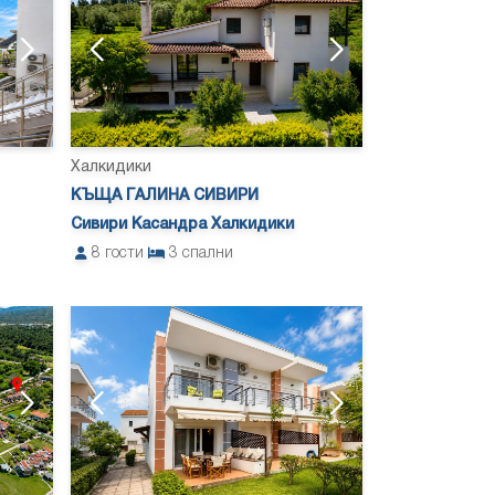
Халкидики
КЪЩА ГАЛИНА СИВИРИ
Сивири Касандра Халкидики
8
гости
3
спални