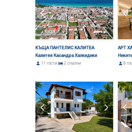
КЪЩА ПАНТЕЛИС КАЛИТЕА
АРТ Х
Калитея Касандра Халкидики
Никити
11
гости
2
спални
8
го