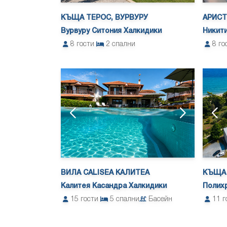
КЪЩА ТЕРОС, ВУРВУРУ
АРИСТ
Вурвуру Ситония Халкидики
Никити
8
гости
2
спални
8
го
ВИЛА CALISEA КАЛИТЕА
КЪЩА
Калитея Касандра Халкидики
Полих
15
гости
5
спални
Басейн
11
г