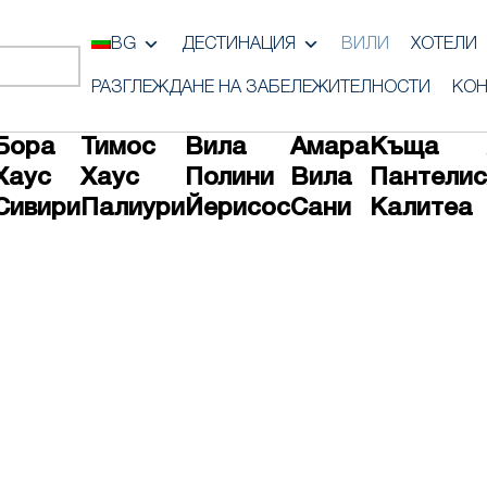
BG
ДЕСТИНАЦИЯ
ВИЛИ
ХОТЕЛИ
РАЗГЛЕЖДАНЕ НА ЗАБЕЛЕЖИТЕЛНОСТИ
КОН
Бора
Тимос
Вила
Амара
Къща
Хаус
Хаус
Полини
Вила
Пантелис
Сивири
Палиури
Йерисос
Сани
Калитеа