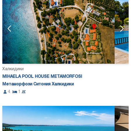
Халкидики
MIHAELA POOL HOUSE METAMORFOSI
Метаморфози Ситония Халкидики
4
1