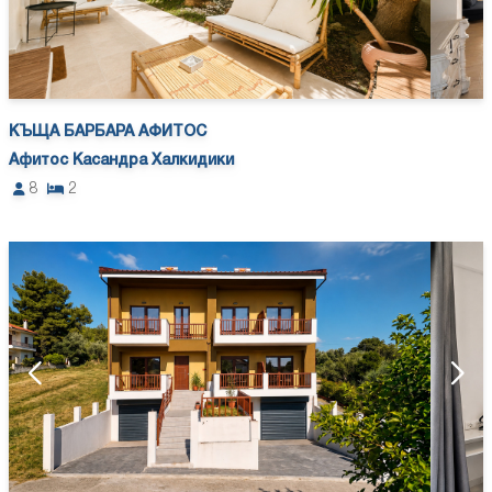
КЪЩА БАРБАРА АФИТОС
Афитос Касандра Халкидики
8
2