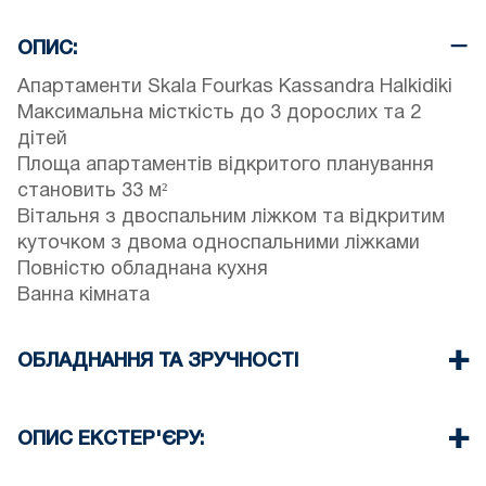
ОПИС:
Апартаменти Skala Fourkas Kassandra Halkidiki
Максимальна місткість до 3 дорослих та 2
дітей
Площа апартаментів відкритого планування
становить 33 м²
Вітальня з двоспальним ліжком та відкритим
куточком з двома односпальними ліжками
Повністю обладнана кухня
Ванна кімната
ОБЛАДНАННЯ ТА ЗРУЧНОСТІ
Постільна білизна та рушники
Кондиціонер
ОПИС ЕКСТЕР'ЄРУ:
Телевізор з пласким екраном
Бездротовий Wi-Fi
Є можливість припаркуватися на вулиці перед