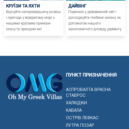
КРУЇЗИ ТА ЯХТИ
ДАЙВІНГ
Відчуйте неперевершену розкіш
Пориньте у дивовижний світ і
і пригоди у відкритому морі з
досліджуйте глибини океану за
нашими круїзами преміум-
допомогою нашого
класу та орендою яхт.
захоплюючого досвіду дайвінгу.
ПУНКТ ПРИЗНАЧЕННЯ
АСПРОВАЛТА ВРАСНА
СТАВРОС
ХАЛКІДІКИ
КАВАЛА
ОСТРІВ ЛЕФКАС
ЛУТРА ПОЗАР