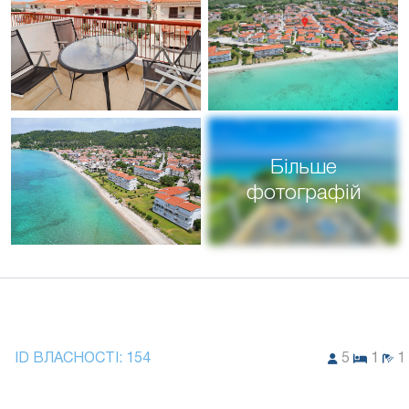
Більше
фотографій
ID ВЛАСНОСТІ:
154
5
1
1