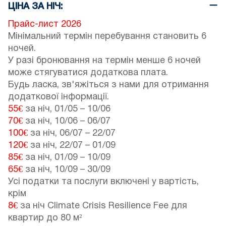
ЦІНА ЗА НІЧ:
Прайс-лист 2026
Мінімальний термін перебування становить 6
ночей.
У разі бронювання на термін менше 6 ночей
може стягуватися додаткова плата.
Будь ласка, зв'яжіться з нами для отримання
додаткової інформації.
55€
за ніч,
01/05
–
10/06
70€
за ніч,
10/06
–
06/07
100€
за ніч,
06/07
–
22/07
120€
за ніч,
22/07
–
01/09
85€
за ніч,
01/09
–
10/09
65€
за ніч,
10/09
–
30/09
Усі податки та послуги включені у вартість,
крім
8€
за ніч Climate Crisis Resilience Fee для
квартир до 80 м²