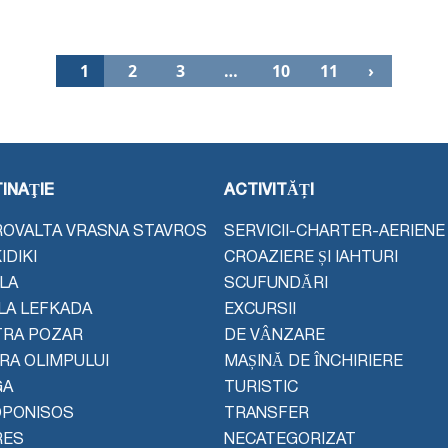
1
2
3
…
10
11
›
INAŢIE
ACTIVITĂȚI
OVALTA VRASNA STAVROS
SERVICII-CHARTER-AERIENE
IDIKI
CROAZIERE ȘI IAHTURI
LA
SCUFUNDĂRI
LA LEFKADA
EXCURSII
TRA POZAR
DE VÂNZARE
ERA OLIMPULUI
MAȘINĂ DE ÎNCHIRIERE
GA
TURISTIC
OPONISOS
TRANSFER
RES
NECATEGORIZAT