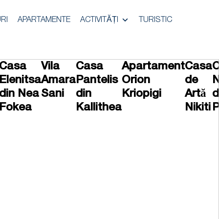
RI
APARTAMENTE
ACTIVITĂȚI
TURISTIC
Casa
Vila
Casa
Apartament
Casa
C
Elenitsa
Amara
Pantelis
Orion
de
N
din Nea
Sani
din
Kriopigi
Artă
d
Fokea
Kallithea
Nikiti
P