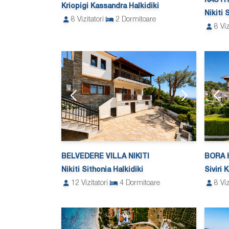
KASTR
Kriopigi Kassandra Halkidiki
Nikiti 
8
Vizitatori
2
Dormitoare
8
Viz
BELVEDERE VILLA NIKITI
BORA 
Nikiti Sithonia Halkidiki
Siviri 
12
Vizitatori
4
Dormitoare
8
Viz