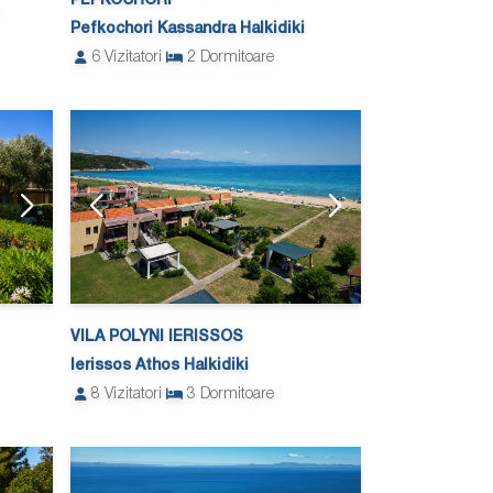
PEFKOCHORI
Pefkochori Kassandra Halkidiki
6
Vizitatori
2
Dormitoare
VILA POLYNI IERISSOS
Ierissos Athos Halkidiki
8
Vizitatori
3
Dormitoare