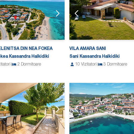
ELENITSA DIN NEA FOKEA
VILA AMARA SANI
kea Kassandra Halkidiki
Sani Kassandra Halkidiki
itatori
2
Dormitoare
10
Vizitatori
3
Dormitoare