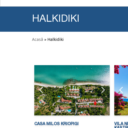
HALKIDIKI
Acasă
» Halkidiki
CASA MILOS KRIOPIGI
VILA N