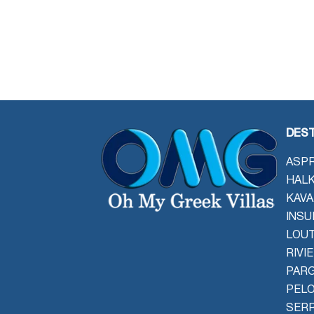
DEST
ASPR
HALK
KAVA
INSU
LOU
RIVI
PAR
PEL
SER