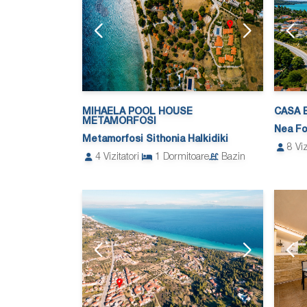
MIHAELA POOL HOUSE
CASA 
METAMORFOSI
Nea Fo
Metamorfosi Sithonia Halkidiki
8
Viz
4
Vizitatori
1
Dormitoare
Bazin