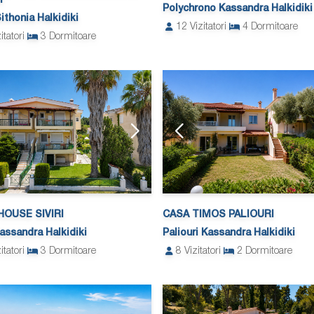
I
Polychrono Kassandra Halkidiki
Sithonia Halkidiki
12
Vizitatori
4
Dormitoare
itatori
3
Dormitoare
HOUSE SIVIRI
CASA TIMOS PALIOURI
Kassandra Halkidiki
Paliouri Kassandra Halkidiki
itatori
3
Dormitoare
8
Vizitatori
2
Dormitoare