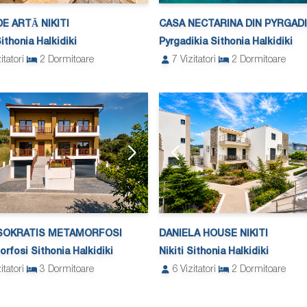
E ARTĂ NIKITI
CASA NECTARINA DIN PYRGADI
Sithonia Halkidiki
Pyrgadikia Sithonia Halkidiki
itatori
2
Dormitoare
7
Vizitatori
2
Dormitoare
SOKRATIS METAMORFOSI
DANIELA HOUSE NIKITI
rfosi Sithonia Halkidiki
Nikiti Sithonia Halkidiki
itatori
3
Dormitoare
6
Vizitatori
2
Dormitoare