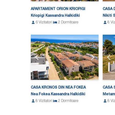
APARTAMENT ORION KRIOPIGI
CASA D
Kriopigi Kassandra Halkidiki
Nikiti 
6
Vizitatori
2
Dormitoare
8
Viz
CASA KRONOS DIN NEA FOKEA
CASA 
Nea Fokea Kassandra Halkidiki
Metamo
8
Vizitatori
2
Dormitoare
8
Viz