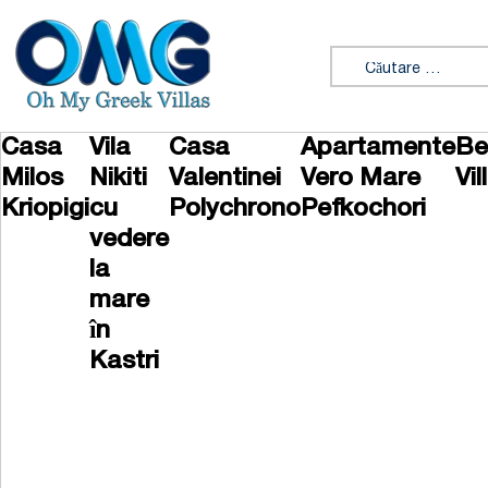
Sari la conținut
Caută:
Casa
Vila
Casa
Apartamente
Be
Milos
Nikiti
Valentinei
Vero Mare
Vil
Kriopigi
cu
Polychrono
Pefkochori
vedere
la
mare
în
Kastri