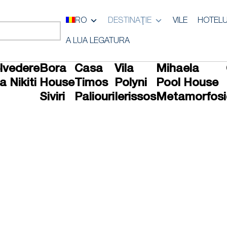
RO
DESTINAŢIE
VILE
HOTELU
A LUA LEGATURA
lvedere
Bora
Casa
Vila
Mihaela
la Nikiti
House
Timos
Polyni
Pool House
Siviri
Paliouri
Ierissos
Metamorfosi